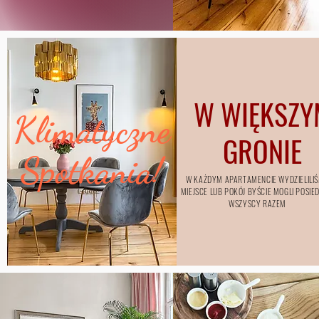
W WIĘKSZY
Klimatyczne
GRONIE
Spotkania!
W KAŻDYM APARTAMENCIE WYDZIELILI
MIEJSCE LUB POKÓJ BYŚCIE MOGLI POSIE
WSZYSCY RAZEM