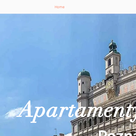
esidence Apartments Poznań
Home
Apartamenty
Grupy
Zasady
Apartament
Pozn