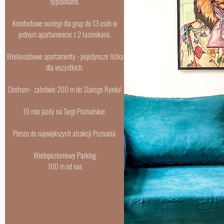
sypialniami.
Komfortowe noclegi dla grup do 13 osób w
jednym apartamencie z 2 łazienkami.
Wieloosobowe apartamenty - pojedyncze łóżka
dla wszystkich.
Centrum - zaledwie 200 m do Starego Rynku!
10 min jazdy na Targi Poznańskie.
Pieszo do największych atrakcji Poznania
Wielopoziomowy Parking
100 m od nas