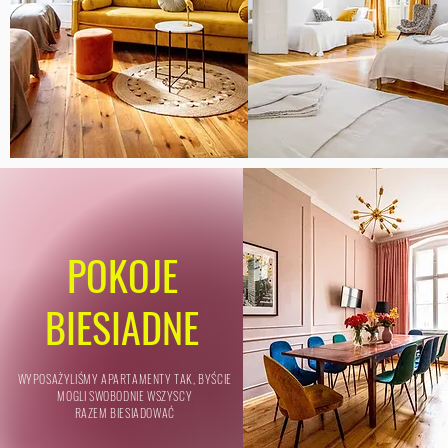
POKOJE
BIESIADNE
WYPOSAŻYLIŚMY APARTAMENTY TAK, BYŚCIE
MOGLI SWOBODNIE WSZYSCY
RAZEM BIESIADOWAĆ